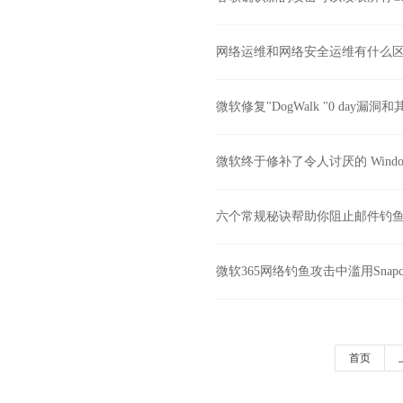
网络运维和网络安全运维有什么
微软修复"DogWalk "0 day漏
微软终于修补了令人讨厌的 Windo
六个常规秘诀帮助你阻止邮件钓
微软365网络钓鱼攻击中滥用Snapc
首页