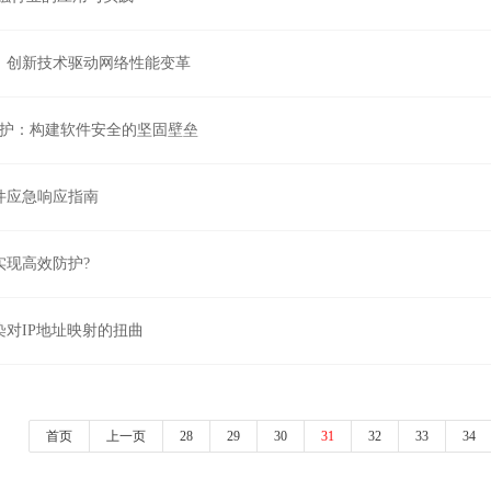
：创新技术驱动网络性能变革
防护：构建软件安全的坚固壁垒
件应急响应指南
实现高效防护?
对IP地址映射的扭曲
首页
上一页
28
29
30
31
32
33
34