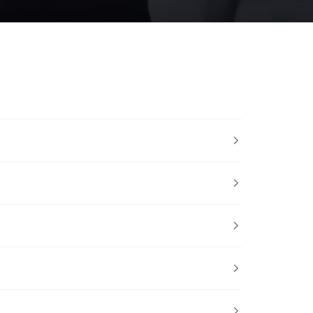




