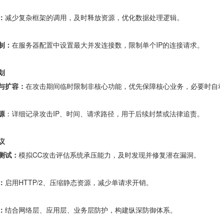
：
减少复杂框架的调用，及时释放资源，优化数据处理逻辑。
制：
在服务器配置中设置最大并发连接数，限制单个IP的连接请求。
划
与扩容：
在攻击期间临时限制非核心功能，优先保障核心业务，必要时自
源
：详细记录攻击IP、时间、请求路径，用于后续封禁或法律追责。
议
测试：
模拟CC攻击评估系统承压能力，及时发现并修复潜在漏洞。
：
启用HTTP/2、压缩静态资源，减少单请求开销。
：
结合网络层、应用层、业务层防护，构建纵深防御体系。