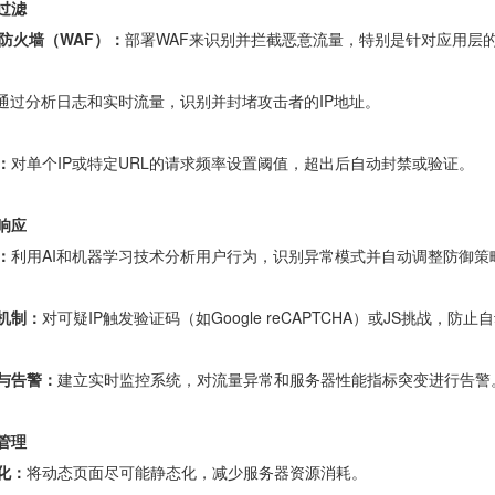
过滤
用防火墙（WAF）：
部署WAF来识别并拦截恶意流量，特别是针对应用层
通过分析日志和实时流量，识别并封堵攻击者的IP地址。
：
对单个IP或特定URL的请求频率设置阈值，超出后自动封禁或验证。
响应
：
利用AI和机器学习技术分析用户行为，识别异常模式并自动调整防御策
机制：
对可疑IP触发验证码（如Google reCAPTCHA）或JS挑战，防
与告警：
建立实时监控系统，对流量异常和服务器性能指标突变进行告警
管理
化：
将动态页面尽可能静态化，减少服务器资源消耗。