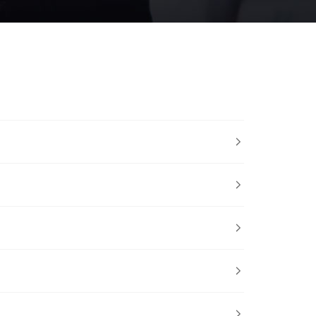




