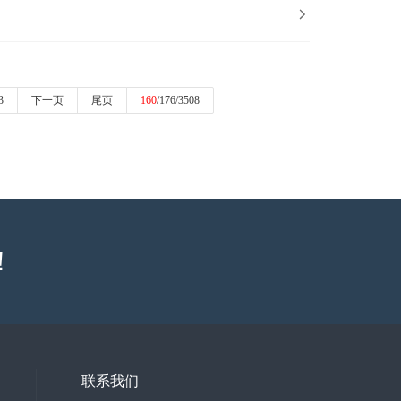

3
下一页
尾页
160
/176/3508
！
联系我们