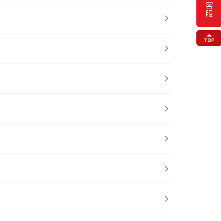






