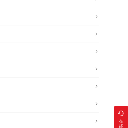






