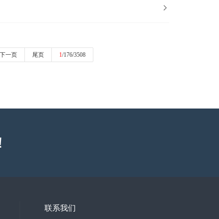

下一页
尾页
1
/176/3508
！
联系我们