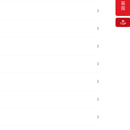






