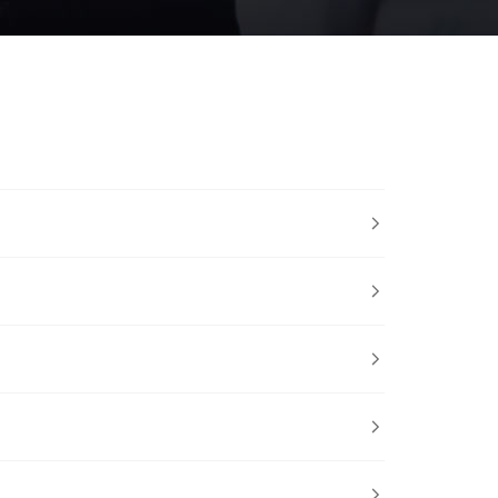




