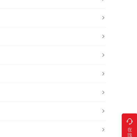






